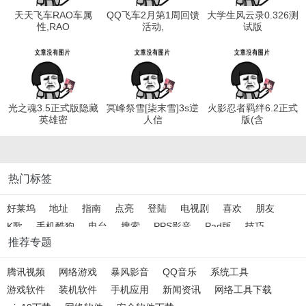
天天飞车RAO车属
QQ飞车2月第1周回馈
大学生风云录0.326测
性,RAO
活动,
试版
光之魂3.5正式版隐藏
冥峰祭雪[柒末雪]3s逆
火影忍者羁绊6.2正式
英雄密
人信
版(含
热门标签
好莱坞
地址
指南
点亮
登陆
电视剧
喜欢
朋友
K歌
手机酷狗
电台
搜索
PPS影音
Pad版
技巧
推荐专题
啥意思
网络电影
安卓
腾讯视频
网络游戏
暴风影音
QQ音乐
系统工具
游戏软件
装机软件
手机应用
新闻资讯
网络工具下载