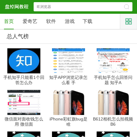
首页
爱奇艺
软件
游戏
下载
总人气榜
手机知乎只能看1个回
知乎APP浏览记录怎
手机知乎怎么回答问
答怎么办
么看 手
题 知乎A
微信面对面收钱怎么
iPhone彩虹旗bug是
B612相机怎么拍视频
用 微信面
啥
B6