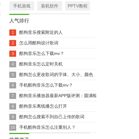
乐
手机游戏
装机软件
PPTV教程
放
人气排行
酷狗音乐搜索附近的人
1
怎么用酷狗设计歌词
2
酷狗音乐怎么下载mv？
3
酷狗音乐怎么定时关机
4
酷狗怎么更改歌词的字体、大小、颜色
5
手机酷狗音乐怎么下载mv？
6
酷狗音乐播放器最新APP版评测：圆满蜕变体验
7
酷狗音乐离线播怎么打开
8
酷狗怎么搜索不到自己上传的歌词
9
手机酷狗音乐怎么注重别人？
10