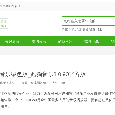
享的学习平台！
分享
手机
机型
天翼
弹幕
领取
暴风影音
酷狗音乐
酷我音乐
软件下载
软
乐绿色版_酷狗音乐8.0.90官方版
作者：未知
来源：
盘绰网教程
人气：
39
技术创新的领军企业，致力于为互联网用户和数字音乐产业发展提供最佳
销售推广企业。KuGou是全中国最多人用的音乐播放器，拥有超过数亿
用用户。