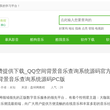
享的学习平台！
好莱坞
地址
指南
点亮
登陆
电视剧
暴风影音
酷狗音乐
酷我音乐
软件下载
软
费提供下载_QQ空间背景音乐查询系统源码官
间背景音乐查询系统源码PC版
作者：未知
来源：
盘绰网教程
人气：
28
网领域领先的正版数字音乐服务的领先平台， 有着个性明星主题：大咖
音乐潮流最前端，向广大用户提供方便流畅的在线音乐和丰富多彩的音乐