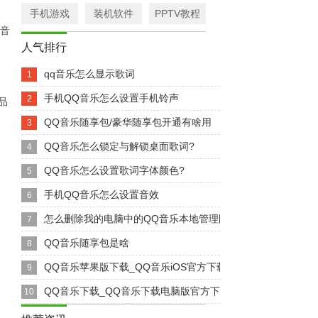
手机游戏
装机软件
PPTV教程
景音
人气排行
qq音乐怎么显示歌词
1
手机QQ音乐怎么设置手机铃声
2
品
QQ音乐随享包/豪华随享包开通有啥用
3
QQ音乐怎么锁定与解锁桌面歌词?
4
QQ音乐怎么设置歌词字体颜色?
5
手机QQ音乐怎么设置音效
6
怎么删除我的电脑中的QQ音乐本地管理图标
7
QQ音乐随享包是啥
8
QQ音乐苹果版下载_QQ音乐iOS官方下载【iPhone最...
9
QQ音乐下载_QQ音乐下载电脑版官方下载【音乐播放器】
10