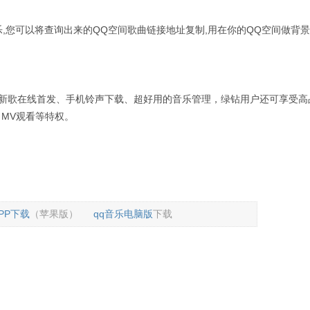
,您可以将查询出来的QQ空间歌曲链接地址复制,用在你的QQ空间做背
行新歌在线首发、手机铃声下载、超好用的音乐管理，绿钻用户还可享受高
MV观看等特权。
PP下载
（苹果版）
qq音乐电脑版
下载