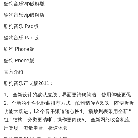
酷狗音乐vip破解版
酷狗音乐vip破解版
酷狗音乐iPad版
酷狗音乐iPad版
酷狗iPhone版
酷狗iPhone版
官方介绍：
酷狗音乐正式版2011：
1、 全新设计的默认皮肤，界面更清爽简洁，使用体验更优
2、全新的个性化歌曲推荐方式，酷狗猜你喜欢3、 随便听听
功能大跃进，12 个音乐频道随心换4、 播放列表采用全新 “
组 ” 结构，分类更清晰，操作更简便5、 全新网络收音机应
用登场，海量电台、极速体验