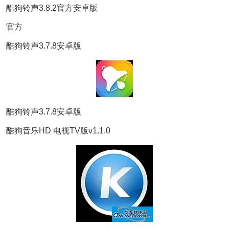
酷狗铃声3.8.2官方安卓版
官方
酷狗铃声3.7.8安卓版
酷狗铃声3.7.8安卓版
酷狗音乐HD 电视TV版v1.1.0