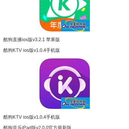
酷狗直播ios版v3.2.1 苹果版
酷狗KTV ios版v1.0.4手机版
酷狗KTV ios版v1.0.4手机版
酷狗音乐iPad版v2.0.0官方最新版