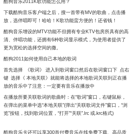
酷狗音乐2011K歌功能怎么用？
下载酷狗音乐客户端之后，搜一首带有MV的歌曲，点击播
放，选伴唱即可！哈哈！K歌功能蛮方便的！还省钱！
酷狗音乐增设的MTV功能不但拥有专业KTV包房所具有的高
清、伴唱功能，还拥有6种歌词显示模式，为使用者提供了
更为宽松的选择空间的撒。
酷狗2011如何使用自己本地的歌词
首先选择 《歌词》 进入到歌词窗口然后在歌词窗口下 点右
键 选择《 本地关联》就能将选择的本地歌词关联到正在播
放的音乐中了注意：一定要有音乐在播放中
在播放所要关联歌词的歌曲时：在“歌词”窗口，右键鼠标，
在弹出的菜单中选“本地关联”(弹出“关联歌词文件”窗口，“浏
览”按钮，找到歌词位置，“打开”“关联”.lrc 或.krc格式)
酷狗音乐卡还可以享300首付费音乐在线免费下载、高品质