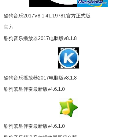
酷狗音乐2017V8.1.41.19781官方正式版
官方
酷狗音乐播放器2017电脑版v8.1.8
酷狗音乐播放器2017电脑版v8.1.8
酷狗繁星伴奏最新版v4.6.1.0
酷狗繁星伴奏最新版v4.6.1.0