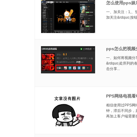
怎么使用pps娱
一、加关注：1,、
加关注&rdquo
pps怎么把视
一、如何将视频分享
&rdquo;处所
击分享...
PPS网络电视
相信使用过PPS
钟，滞后不同步，
再加上客户端需要接