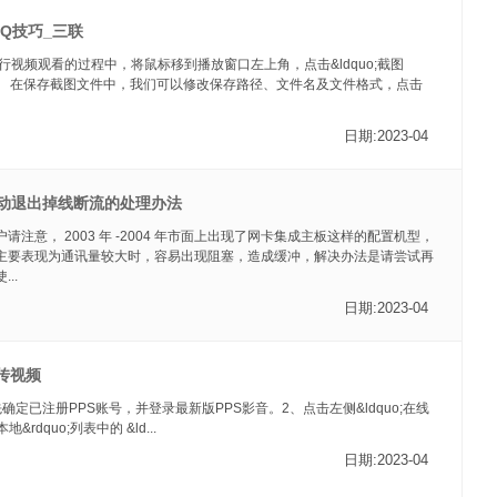
QQ技巧_三联
进行视频观看的过程中，将鼠标移到播放窗口左上角，点击&ldquo;截图
。2、 在保存截图文件中，我们可以修改保存路径、文件名及文件格式，点击
日期:2023-04
自动退出掉线断流的处理办法
请注意， 2003 年 -2004 年市面上出现了网卡集成主板这样的配置机型，
主要表现为通讯量较大时，容易出现阻塞，造成缓冲，解决办法是请尝试再
..
日期:2023-04
传视频
确定已注册PPS账号，并登录最新版PPS影音。2、点击左侧&ldquo;在线
;本地&rdquo;列表中的 &ld...
日期:2023-04