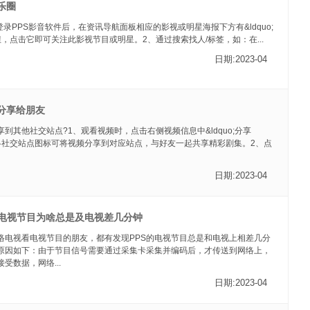
乐圈
登录PPS影音软件后，在资讯导航面板相应的影视或明星海报下方有&ldquo;
;按钮，点击它即可关注此影视节目或明星。2、通过搜索找人/标签，如：在...
日期:2023-04
频分享给朋友
到其他社交站点?1、观看视频时，点击右侧视频信息中&ldquo;分享
列的各社交站点图标可将视频分享到对应站点，与好友一起共享精彩剧集。2、点
日期:2023-04
看电视节目为啥总是及电视差几分钟
网络电视看电视节目的朋友，都有发现PPS的电视节目总是和电视上相差几分
原因如下：由于节目信号需要通过采集卡采集并编码后，才传送到网络上，
受数据，网络...
日期:2023-04