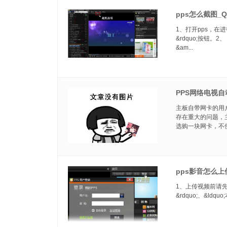
pps怎么截图_
1、打开pps，在
&rdquo;按钮
&am...
PPS网络电视
主板自带网卡的用户
存在重大的问题，
选购一块网卡，不使.
pps影音怎么上
1、上传视频前请先
&rdquo;、&ldquo