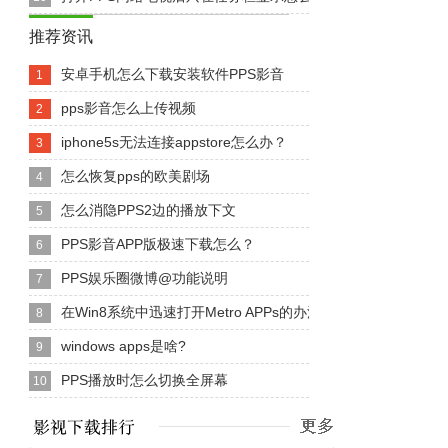
推荐资讯
安卓手机怎么下载安装软件PPS影音
1
pps影音怎么上传视频
2
iphone5s无法连接appstore怎么办？
3
怎么恢复pps的欧美剧场
4
怎么消隐PPS2边的播放下文
5
PPS影音APP版极速下载怎么？
6
PPS娱乐圈微博@功能说明
7
在Win8系统中迅速打开Metro APPs的办法
8
windows apps是啥?
9
PPS播放时怎么切换全屏幕
10