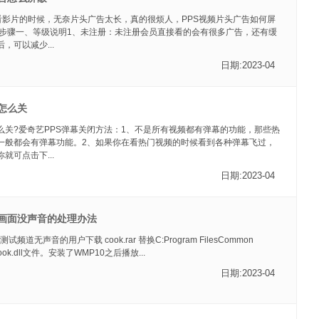
要看影片的时候，无奈片头广告太长，真的很烦人，PPS视频片头广告如何屏
!步骤一、等级说明1、未注册：未注册会员直接看的会有很多广告，还有缓
，可以减少...
日期:2023-04
怎么关
么关?爱奇艺PPS弹幕关闭方法：1、不是所有视频都有弹幕的功能，那些热
一般都会有弹幕功能。2、如果你在看热门视频的时候看到各种弹幕飞过，
就可点击下...
日期:2023-04
有画面没声音的处理办法
后测试频道无声音的用户下载 cook.rar 替换C:Program FilesCommon
cscook.dll文件。安装了WMP10之后播放...
日期:2023-04