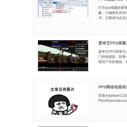
打开pps视频想
蔽，小编来告诉你
冲，注册成为会员后
爱奇艺PPS弹幕
爱奇艺PPS弹幕怎
门的电视剧，影视
遮挡了你的视线，你
PPS网络电视
安装reaplayer11
FilesRealcode