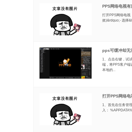
PPS网络电视
打开PPS网络电视，
效)&rdquo;- 选择
pps可缓冲却
1、点击右键，试
端，将PPS客户端设
本地的...
打开PPS网络
1、首先在任务管理器
入： %APPDATA%