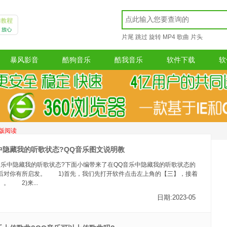
片尾
跳过
旋转
MP4
歌曲
片头
暴风影音
酷狗音乐
酷我音乐
软件下载
软
版阅读
中隐藏我的听歌状态?QQ音乐图文说明教
音乐中隐藏我的听歌状态?下面小编带来了在QQ音乐中隐藏我的听歌状态的
后对你有所启发。 1)首先，我们先打开软件点击左上角的【三】，接着
。 2)来...
日期:2023-05