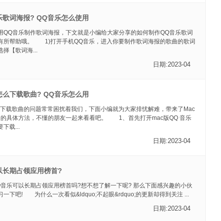
乐歌词海报? QQ音乐怎么使用
用QQ音乐制作歌词海报，下文就是小编给大家分享的如何制作QQ音乐歌词
有所帮助哦。 1)打开手机QQ音乐，进入你要制作歌词海报的歌曲的歌词
择【歌词海...
日期:2023-04
怎么下载歌曲? QQ音乐怎么用
何下载歌曲的问题常常困扰着我们，下面小编就为大家排忧解难，带来了Mac
曲的具体方法，不懂的朋友一起来看看吧。 1、首先打开mac版QQ 音乐
载...
日期:2023-04
以长期占领应用榜首?
Q音乐可以长期占领应用榜首吗?想不想了解一下呢? 那么下面感兴趣的小伙
下吧! 为什么一次看似&ldquo;不起眼&rdquo;的更新却得到关注 ...
日期:2023-04