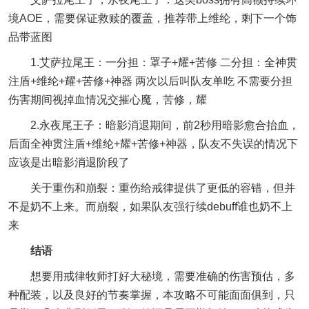
境AOE，需要保证救赎的覆盖，推荐带上维纶，剩下一个饰
品带蓝图
1.艾萨拉尾王：一分担：罩子+耀+苦修 二分担：全神贯
注盾+维纶+耀+苦修+神器 两次以后叫队友单吃 不需要分担
伤害期间视掉血情况交摧心魔，苦修，耀
2.永夜尾王子：暗影消退期间，前2秒用暗影愈合抬血，
后面全神贯注盾+维纶+耀+苦修+神器，队友不失误的情况下
应该是出暗影消退阶段了
关于重伤和崩裂：重伤给戒律提供了更低的容错，但并
不是奶不上来。而崩裂，如果队友强行续debuff谁也奶不上
来
结语
想要用戒律牧师打好大秘境，需要准确的伤害预估，多
种配装，以及良好的节奏掌握，本攻略不可能面面俱到，只