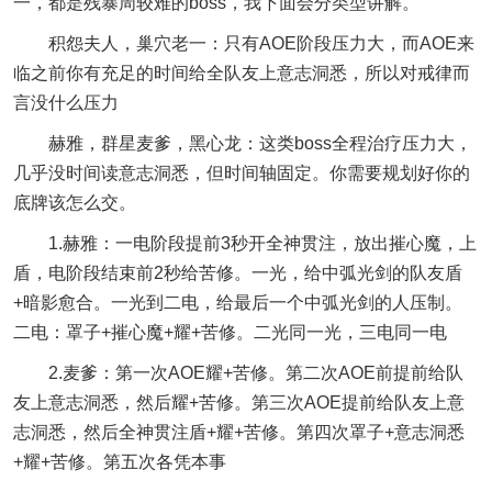
一，都是残暴周较难的boss，我下面会分类型讲解。
积怨夫人，巢穴老一：只有AOE阶段压力大，而AOE来
临之前你有充足的时间给全队友上意志洞悉，所以对戒律而
言没什么压力
赫雅，群星麦爹，黑心龙：这类boss全程治疗压力大，
几乎没时间读意志洞悉，但时间轴固定。你需要规划好你的
底牌该怎么交。
1.赫雅：一电阶段提前3秒开全神贯注，放出摧心魔，上
盾，电阶段结束前2秒给苦修。一光，给中弧光剑的队友盾
+暗影愈合。一光到二电，给最后一个中弧光剑的人压制。
二电：罩子+摧心魔+耀+苦修。二光同一光，三电同一电
2.麦爹：第一次AOE耀+苦修。第二次AOE前提前给队
友上意志洞悉，然后耀+苦修。第三次AOE提前给队友上意
志洞悉，然后全神贯注盾+耀+苦修。第四次罩子+意志洞悉
+耀+苦修。第五次各凭本事