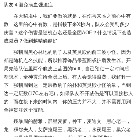
队友 4.避免满血强迫症
在大秘境中，我们要做的就是，在伤害来临之前心中有
数，这里的心中有数，是指接下来X秒内，队友会受到多少
伤害？这个伤害是随机点名还是全团AOE？什么情况下会造
成减员？做到越精确越好
强韧周黑心林地的豹子以及英灵殿的前三波小怪。因为
都是随机点名技能，所以推荐饰品带蓝图或护盾发生器。开
局先给队伍里两个脆皮上蓝图的buff，自己预估一定时间后
渐隐术，全神贯注给全员上盾。有人会觉得浪费，我解释一
下，强韧周到达一定层数豹子的扑和英灵殿小怪的晕，当到
达一定层数(17C左右吧)，如果队友不开减伤是可以直接秒人
的，而在接下来的时间内，你的压力并不大，并不需要用到
全神贯注这个技能。
残暴周的赫雅，群星麦爹，神王，麦迪文，黑心老一，
龙，积怨夫人，艾萨拉尾王，黑鸦老二，永夜尾王，巢穴老