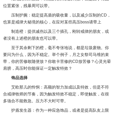
位置紧张，残暴周可以带。
压制护腕：稳定提高盾的吸收量，以及减少压制的CD，
也算是戒律大秘境的核心，在应对某些高压boss请带上
制造橙：提供减伤以及三个插孔，刚转戒律的朋友，或
者没有上述橙的朋友也可以带。
至于其余剩下的橙，毫不夸张地说，都是垃圾废物。你
要问为什么，因为不稳定。举个例子，月之女祭司马维的束
带，你的苦修敢随便放？你敢卡苦修的CD放苦修？心灵光晕
肩膀，高压时你能保证一定触发特效？
饰品选择
艾欧那儿的怜悯：高额的智力加成以及特效，但是不符
合戒律牧师的节奏，因为触发特效不稳定，即使触发，在很
多场合不能救急。压力不大时可带。
护盾发生器：作为一种应急饰品，或者是提高队友上限