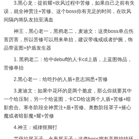
3.黑心龙：提前耀+吹风过程中苦修，如果自己之前有失
误，就全神贯注+苦修。这个boss你有充足的时间，在吹风
间隔内将队友抬至满血
神王，黑心老一，黑鸦老二，麦迪文：这类boss单点伤
害厉害，所以苦修可以用来单抬，建议带魂戒或者护腕，饰
品带蓝图+护盾发生器
1. 黑鸦老二：给中debuff的人卡cd上盾，上蓝图饰品，
苦修单抬
2.黑心老一：给吃扑的人盾+意志洞悉+苦修
3.麦迪文：如果中花环的是两个脆皮，那么你就要其中
一个给压制，另一个给蓝图，卡CD给这两个人盾+苦修+暗
影愈合。寒冬阶段全神贯注+盾+苦修。奥数阶段罩子+摧心
魔或者暗影魔+耀+苦修
4.神王：戒律抠脚打
艾萨拉尾王子，永夜尾王子：这类boss拥有高额持续环