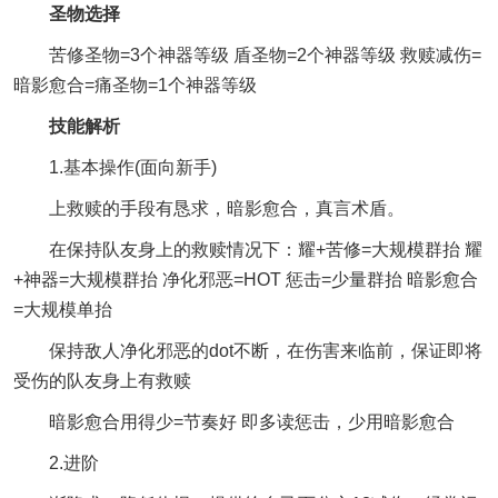
圣物选择
苦修圣物=3个神器等级 盾圣物=2个神器等级 救赎减伤=
暗影愈合=痛圣物=1个神器等级
技能解析
1.基本操作(面向新手)
上救赎的手段有恳求，暗影愈合，真言术盾。
在保持队友身上的救赎情况下：耀+苦修=大规模群抬 耀
+神器=大规模群抬 净化邪恶=HOT 惩击=少量群抬 暗影愈合
=大规模单抬
保持敌人净化邪恶的dot不断，在伤害来临前，保证即将
受伤的队友身上有救赎
暗影愈合用得少=节奏好 即多读惩击，少用暗影愈合
2.进阶