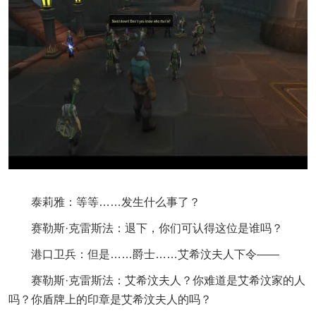
泰莉雅：等等……发生什么事了？
赛勒斯·克雷斯法：退下，你们可认得这位是谁吗？
港口卫兵：但是……爵士……艾希汶夫人下令——
赛勒斯·克雷斯法：艾希汶夫人？你难道是艾希汶家的人
吗？你盾牌上的印章是艾希汶夫人的吗？