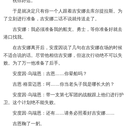
祝你好运。
于是就决定只有你一个人跟着吉安娜去库尔提拉斯。为
了立刻进行准备，吉安娜二话不说就传送走了。
吉安娜：我必须准备我的船支。勇士，等你准备好就去
港口找我。
在吉安娜离开后，安度因说了几句在吉安娜在场的时候
不适合说的话。尽管他相信吉安娜，但这次行动绝不可以失
败。为了万一他准备了后手。
安度因·乌瑞恩：吉恩……你晕船吗？
吉恩·格雷迈恩：呵……你当老头子我是哪长大的？
安度因·乌瑞恩：带一支第七军团的战舰跟上他们进行护
卫。这个计划绝不能失败。
安度因·乌瑞恩：还有……请务必照看好吉安娜……
吉恩鞠了一躬。