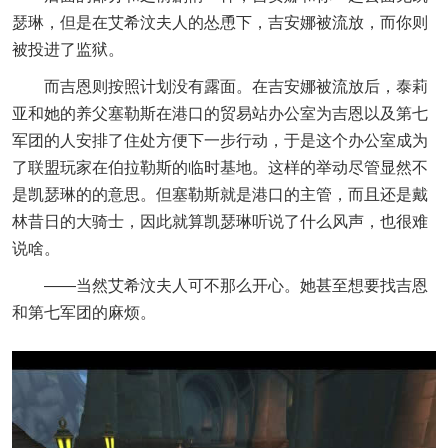
瑟琳，但是在艾希汶夫人的怂恿下，吉安娜被流放，而你则
被投进了监狱。
而吉恩则按照计划没有露面。在吉安娜被流放后，泰莉
亚和她的养父塞勒斯在港口的贸易站办公室为吉恩以及第七
军团的人安排了住处方便下一步行动，于是这个办公室成为
了联盟玩家在伯拉勒斯的临时基地。这样的举动尽管显然不
是凯瑟琳的的意思。但塞勒斯就是港口的主管，而且还是戴
林昔日的大骑士，因此就算凯瑟琳听说了什么风声，也很难
说啥。
——当然艾希汶夫人可不那么开心。她甚至想要找吉恩
和第七军团的麻烦。