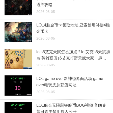
通关攻略
2026-08-05
LOL4胜金币卡领取地址 亚索禁用补偿4胜
金币卡
2026-08-05
lols6艾克天赋怎么加点？lol艾克s6天赋加
点 英雄联盟s6艾克打野天赋大家一起看
看吧！
2026-08-05
LOL game over新神秘界面活动 game
over电玩皮肤彩蛋网址
2026-08-05
LOL船长无限刷银蛇币BUG视频 普朗克
昔日霸主禁用原因公开