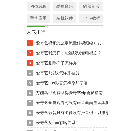
PPS教程
酷狗音乐
酷我音乐
手机应用
装机软件
PPTV教程
人气排行
爱奇艺视频怎么零流量传视频给好友
1
爱奇艺我怎样才能连续观看电视剧？
2
爱奇艺删除不了怎样办
3
爱奇艺1分钱怎样开会员
4
爱奇艺pps影音怎样添加字幕
5
万能马甲免费取得爱奇艺vip会员指南
6
爱奇艺全屏观看时只有声音画面显示黑屏或卡住
7
爱奇艺影音只有图像没有声音但可以播放电脑上MP3
8
爱奇艺及pps有啥关系?
9