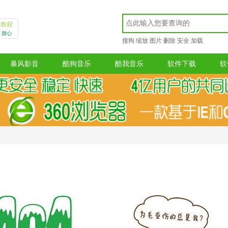
搜狗
缩放
图片
删除
安全
加载
暴风影音
酷狗音乐
酷我音乐
软件下载
软