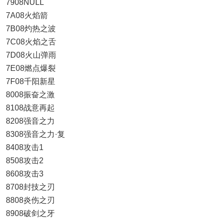
7908NULL
7A08火焰箭
7B08灼热之波
7C08火焰之舌
7D08火山弹雨
7E08燃点爆裂
7F08千阳新星
8008振奋之激
8108战意再起
8208强音之力
8308强音之力·复
8408攻击1
8508攻击2
8608攻击3
8708封技之刃
8808炎伤之刃
8908破剑之牙