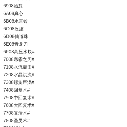
6908治愈
6A08真心
6B08水言铃
6C08泛滥
6D08仙道珠
6E08青龙刀
6F08高压水块#
7008寒霜之刃#
7108水流轰击#
7208水晶洪流#
7308螺旋巨涡#
7408回复术#
7508中回复术#
7608大回复术#
7708复活术#
7808圣灵术#