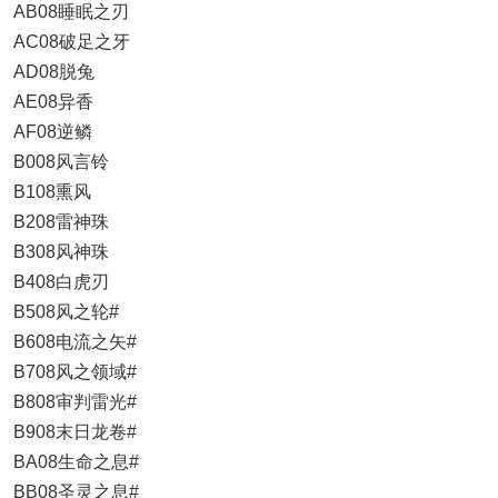
AB08睡眠之刃
AC08破足之牙
AD08脱兔
AE08异香
AF08逆鳞
B008风言铃
B108熏风
B208雷神珠
B308风神珠
B408白虎刃
B508风之轮#
B608电流之矢#
B708风之领域#
B808审判雷光#
B908末日龙卷#
BA08生命之息#
BB08圣灵之息#