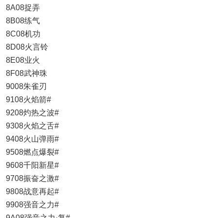
8A08捉弄
8B08练气
8C08机功
8D08火言铃
8E08业火
8F08武神珠
9008朱雀刃
9108火焰箭#
9208灼热之波#
9308火焰之舌#
9408火山弹雨#
9508燃点爆裂#
9608千阳新星#
9708振奋之激#
9808战意再起#
9908强音之力#
9A08强音之力·复#