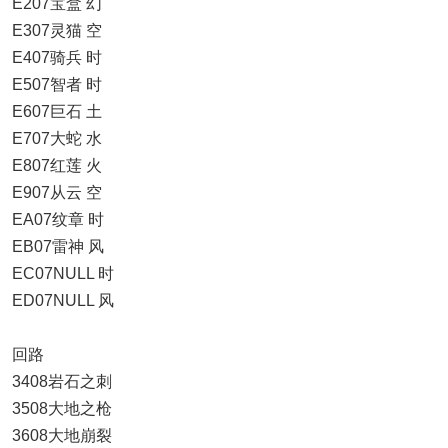
E207宝盒 幻
E307灵猫 空
E407骑兵 时
E507智者 时
E607巨石 土
E707大蛇 水
E807红莲 火
E907从云 空
EA07纹章 时
EB07雷神 风
EC07NULL 时
ED07NULL 风
回路
3408岩石之刺
3508大地之枪
3608大地崩裂