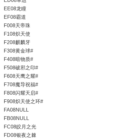
ED08幸运
EE08龙瞳
EF08霸道
F008天帝珠
F108炽天使
F208麒麟牙
F308黄金球#
F408暗物质#
F508破邪之印#
F608天鹰之耀#
F708魔导祝福#
F808闪耀天启#
F908炽天使之环#
FA08NULL
FB08NULL
FC08皎月之光
FD08银夜之棘