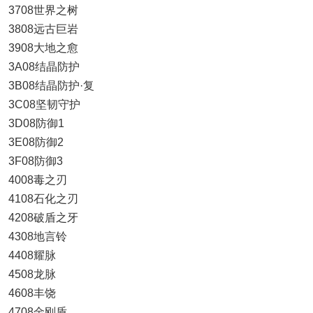
3708世界之树
3808远古巨岩
3908大地之愈
3A08结晶防护
3B08结晶防护·复
3C08坚韧守护
3D08防御1
3E08防御2
3F08防御3
4008毒之刃
4108石化之刃
4208破盾之牙
4308地言铃
4408耀脉
4508龙脉
4608丰饶
4708金刚盾