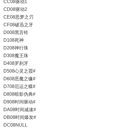
CC08驱动1
CD08驱动2
CE08恶梦之刃
CF08破迅之牙
D008黑言铃
D108死神
D208神行珠
D308魔王珠
D408罗刹牙
D508心灵之霞#
D608恶魔之镰#
D708厄运之蝶#
D808暗影伪典#
D908时间驱动#
DA08时间减速#
DB08时间爆发#
DC08NULL