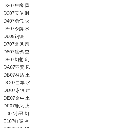
D207隼鹰 风
D307天使 时
D407勇气 火
D507令牌 水
D608钢铁 土
D707北风 风
D807渡鸦 空
D907幻想 幻
DA07羽翼 风
DB07神盾 土
DC07白羊 水
DD07永恒 时
DE07金牛 土
DF07罪恶 火
E007小丑 幻
E107虹吸 空