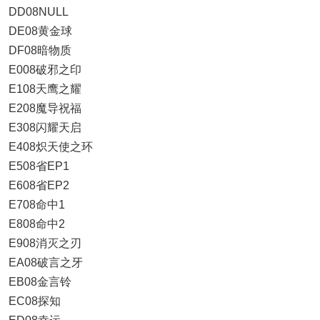
DD08NULL
DE08黄金球
DF08暗物质
E008破邪之印
E108天鹰之耀
E208魔导祝福
E308闪耀天启
E408炽天使之环
E508省EP1
E608省EP2
E708命中1
E808命中2
E908消灭之刃
EA08破言之牙
EB08金言铃
EC08探知