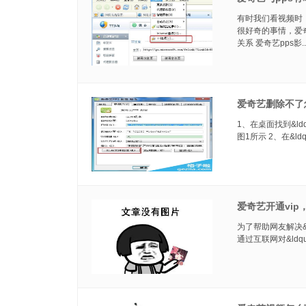
有时我们看视频时，
很好奇的事情，爱奇
关系 爱奇艺pps影..
爱奇艺删除不了
1、在桌面找到&ldq
图1所示 2、在&ldq
爱奇艺开通vi
为了帮助网友解决&l
通过互联网对&ldq