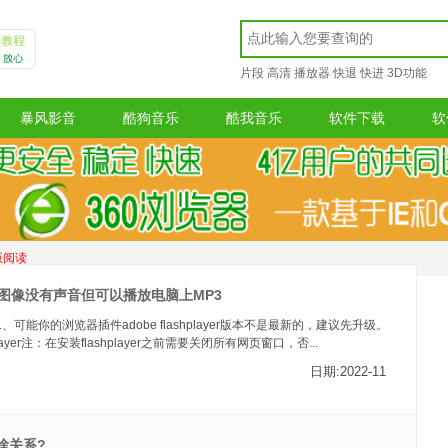
片段
高清
播放器
快退
快进
3D功能
暴风影音
酷狗音乐
酷我音乐
软件下载
软
版阅读
图像没有声音但可以播放电脑上MP3
可能你的浏览器插件adobe flashplayer版本不是最新的，建议先升级。
hplayer注：在安装flashplayer之前需要关闭所有网页窗口，否...
日期:2022-11
啥关系?