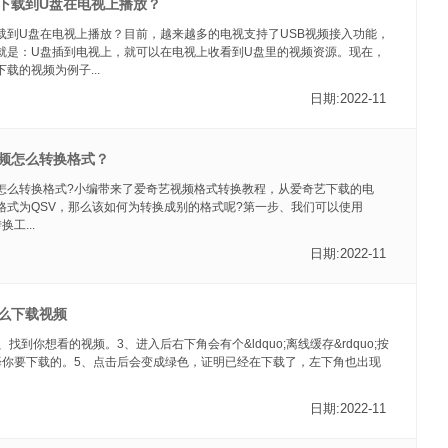
下载到U盘在电视上播放？
载到U盘在电视上播放？目前，越来越多的电视支持了USB视频接入功能，
就是：U盘插到电视上，就可以在电视上收看到U盘里的视频资源。现在，
载的视频为例子...
日期:2022-11
频怎么转换格式？
怎么转换格式?小编带来了爱奇艺视频格式转换教程，从爱奇艺下载的电
格式为QSV，那么该如何为转换成别的格式呢?第一步、我们可以使用
换工...
日期:2022-11
怎么下载视频
找到你想看的视频。3、进入后右下角会有个&ldquo;离线缓存&rdquo;按
择你要下载的。5、点击后会变成绿色，证明已经在下载了，左下角也出现
日期:2022-11