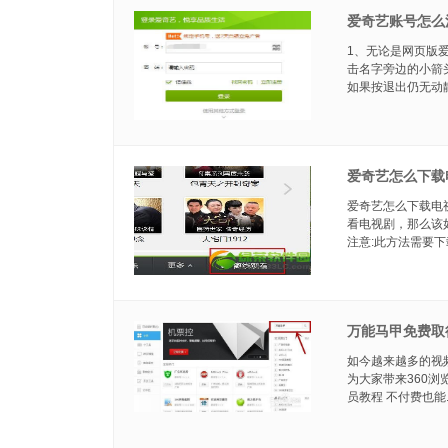
爱奇艺账号怎么
1、无论是网页版
击名字旁边的小箭
如果按退出仍无动静
爱奇艺怎么下载
爱奇艺怎么下载电
看电视剧，那么该
注意:此方法需要下载
万能马甲免费取
如今越来越多的视
为大家带来360浏
员教程 不付费也能..