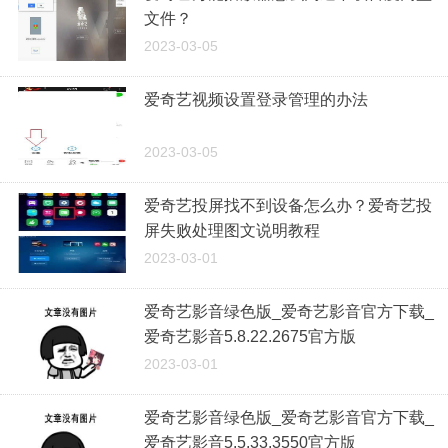
文件？
2023-03-05
爱奇艺视频设置登录管理的办法
2023-03-05
爱奇艺投屏找不到设备怎么办？爱奇艺投
屏失败处理图文说明教程
2023-03-01
爱奇艺影音绿色版_爱奇艺影音官方下载_
爱奇艺影音5.8.22.2675官方版
2023-03-01
爱奇艺影音绿色版_爱奇艺影音官方下载_
爱奇艺影音5.5.33.3550官方版