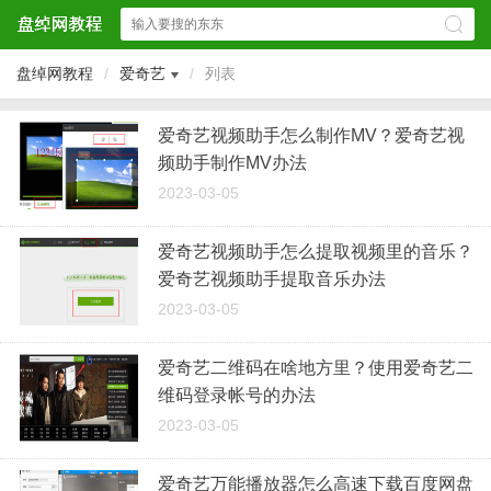
盘绰网教程
/
爱奇艺
/
列表
爱奇艺视频助手怎么制作MV？爱奇艺视
频助手制作MV办法
2023-03-05
爱奇艺视频助手怎么提取视频里的音乐？
爱奇艺视频助手提取音乐办法
2023-03-05
爱奇艺二维码在啥地方里？使用爱奇艺二
维码登录帐号的办法
2023-03-05
爱奇艺万能播放器怎么高速下载百度网盘