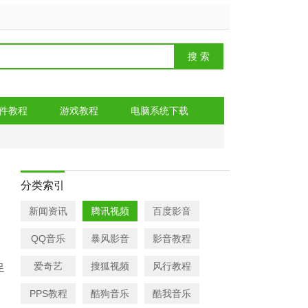
件教程
游戏教程
电脑系统下载
分类索引
新闻资讯
腾讯视频
百度影音
QQ音乐
暴风影音
影音教程
爱奇艺
搜狐视频
风行教程
足
PPS教程
酷狗音乐
酷我音乐