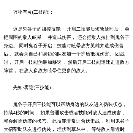
万物有灵(二技能)：
这是鬼谷子的团控技能， 开启二技能后短暂延时后， 会
把周围的敌人眩晕， 并造成伤害， 还会把敌人拉扯到鬼谷子
身边。 同时鬼谷子开启二技能时眩晕敌方英雄并造成伤害
后， 就会为自己和身边的队友加一个护盾抵抗伤害。 团战
时， 开启一技能伪装加移速， 然后开启二技能迅速走进敌方
阵营， 在敌人多敌方眩晕住更多的敌人。
先知·雾隐(三技能)：
鬼谷子开启三技能可以帮助身边的队友进入伪装状态，
持续4秒的时间， 如果普通攻击或者技能对敌人造成伤害，
就会解除伪装的状态。 此技能非常适合伏击战， 利用鬼谷子
大招帮助队友进行伪装， 埋伏到草丛中， 等待敌人靠近时，