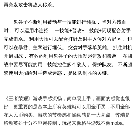
再突发攻击将敌人秒杀。
鬼谷子不断利用被动与一技能进行骚扰， 当对方残血
时， 可以运用小连招， 一技能+普攻+二技能+闪现配合射手
完成击杀。 利用大招可以配合打野及射手入侵对方野区， 也
可以在暴君、主宰进行埋伏。 突袭对手落单英雄。 抓住时机
开启团战， 有效的利用鬼谷子的大招发起进攻和撤离， 在团
战中要尽可能的用二技能控住多个敌人， 保护队友。 不断频
繁使用大招给对手造成迷惑， 是团队制胜的关键。
《王者荣耀》游戏手感流畅，简单易上手，画面的感觉也很
好，更重要的是基本上所有英雄就可以用金币买，不用全部
花人民币购买。游戏的节奏感和操纵感是一大亮点。弊端是
移动英雄十分不容易控制，玩起来像格斗游戏不像moba。