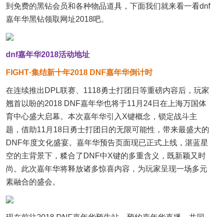
到免费的黑钻会员和各种物品道具，下面我们就来看一看dnf
嘉年华黑钻领取网址2018吧。
dnf嘉年华2018活动地址
FIGHT·集结新十年2018 DNF嘉年华倒计时
在连续推出DPL联赛、1118勇士打团日等重磅内容后，玩家
翘首以盼的2018 DNF嘉年华也将于11月24日在上海万国体
育中心盛大启幕。本次嘉年华引入X键概念，锁定战斗主
题，借助11月18日勇士打团日的无限可能性，带来最盛大的
DNF年度文化盛宴。嘉年华预告页面现已正式上线，湛蓝星
空的主背景下，糅合了DNF中X键的多重含义，既新颖又时
尚。此次嘉年华将释放诸多惊喜内容，为玩家呈现一场多元
素融合的盛会。