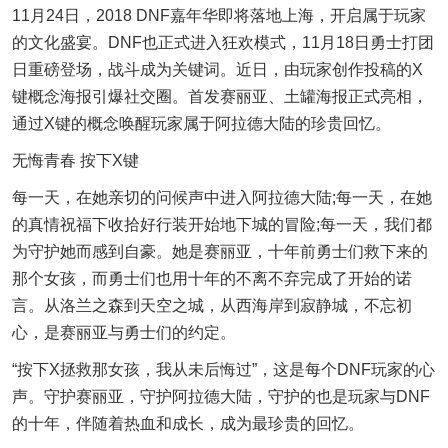
11月24日，2018 DNF嘉年华即将落地上海，开启属于玩家
的文化盛宴。DNF也正式进入狂欢模式，11月18日勇士打团
日重磅登场，战斗成为关键词。近日，由玩家创作投稿的X
键概念海报引爆社交圈。首发赛丽亚、土罐海报正式亮相，
通过X键的概念唤醒玩家属于阿拉德大陆的珍贵回忆。
无悔青春 按下X键
每一天，在她亲切的问候声中进入阿拉德大陆;每一天，在她
的真情祝福下收拾好行装开始地下城的冒险;每一天，我们都
为守护她而感到自豪。她是赛丽亚，十年前勇士们救下来的
那个女孩，而勇士们也用十年的不离不弃完成了开始的诺
言。从洛兰之森到天空之城，从西海岸到寂静城，不忘初
心，是赛丽亚与勇士们的约定。
“按下X拯救那女孩，我从未后悔过”，这是每个DNF玩家的心
声。守护赛丽亚，守护阿拉德大陆，守护的也是玩家与DNF
的十年，伴随着热血和成长，成为最珍贵的回忆。