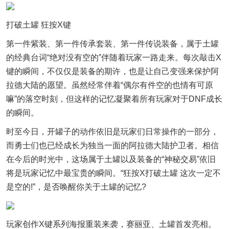
打破土罐 狂按X键
第一件紫装、第一件传承套装、第一件传说装备，属于土罐
的经典台词“绝对没有空的”伴随着玩家一路走来。每次敲击X
键的瞬间，不仅仅是装备的期许，也是让自己变强来保护阿
拉德大陆的愿望。虽然经常伴着“偶尔有件空的也情有可原
嘛”的落空时刻，但这样的记忆凝聚着所有玩家对于DNF成长
的瞬间。
时至今日，开罐子的动作依旧是玩家们日常操作的一部分，
而勇士们也已经成长为独当一面的阿拉德大陆护卫者。相信
在今后的时光中，这场属于土罐以及装备的“神秘交易”依旧
将是玩家记忆中最宝贵的瞬间。“狂按X打破土罐 这次一定不
是空的!”，是否唤醒你关于土罐的记忆?
玩家创作X键系列海报重装来袭，赛丽亚、土罐首发亮相。