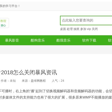
享的学习平台！
桌面
处理
抽奖
参加
vip
关闭
暴风影音
酷狗音乐
酷我音乐
软件下载
软
2018怎么关闭暴风资讯
作者：未知
来源：
盘绰网教程
人气：
24
不可播时，右上角的“播”起到了切换视频解码器和音频解码器的功能，会
对多媒体文件的支持能力也有了很大的扩展，很多原来WMP不能播放的