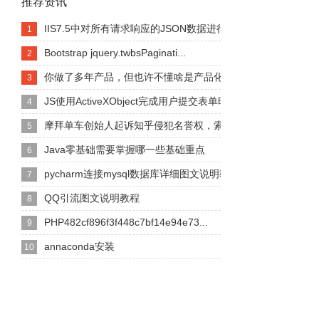
推荐资讯
IIS7.5中对所有请求响应的JSON数据进行GZIP编码
1
Bootstrap jquery.twbsPaginati...
2
你做了多年产品，但也许不懂啥是产品化
3
JS使用ActiveXObject完成用户提交表单时屏蔽敏...
4
摩拜单车创始人起诉知乎侵犯名誉权，索赔10万元
5
Java零基础需要掌握哪一些基础重点
6
pycharm连接mysql数据库详细图文说明教程
7
QQ引流图文说明教程
8
PHP482cf896f3f448c7bf14e94e73...
9
annaconda安装
10