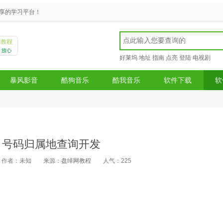
享的学习平台！
好莱坞
地址
指南
点亮
登陆
电视剧
暴风影音
酷狗音乐
酷我音乐
软件下载
软
# 号码归属地查询开发
作者：未知
来源：
盘绰网教程
人气：
225