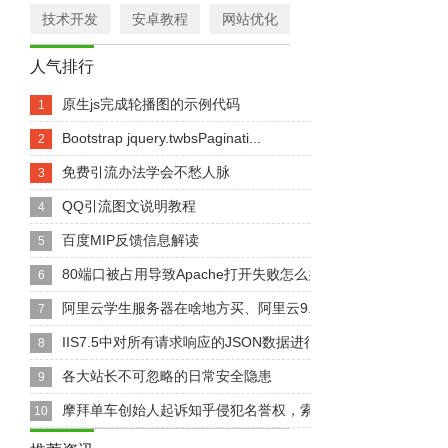
技术开发
安卓教程
网站优化
人气排行
原生js完成轮播图的示例代码
1
Bootstrap jquery.twbsPaginati...
2
免费引流办法学会不愁人脉
3
QQ引流图文说明教程
4
百度MIP反馈信息解读
5
80端口被占用导致Apache打开失败怎么办、电脑80端口...
6
阿里云学生服务器在啥地方买、阿里云9.9元学生专享云服务器..
7
IIS7.5中对所有请求响应的JSON数据进行GZIP编码
8
各大站长不可忽略的日常安全隐患
9
摩拜单车创始人起诉知乎侵犯名誉权，索赔10万元
10