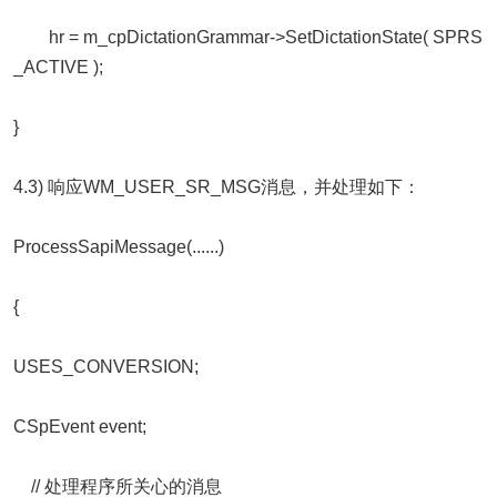
hr = m_cpDictationGrammar->SetDictationState( SPRS
_ACTIVE );
}
4.3) 响应WM_USER_SR_MSG消息，并处理如下：
ProcessSapiMessage(......)
{
USES_CONVERSION;
CSpEvent event;
// 处理程序所关心的消息