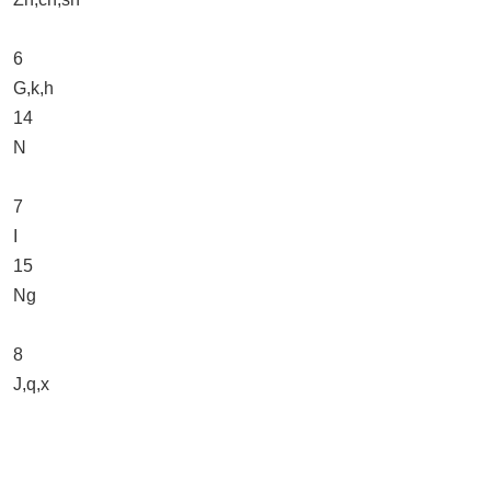
6
G,k,h
14
N
7
I
15
Ng
8
J,q,x