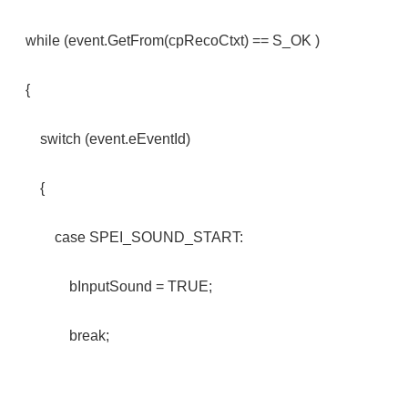
while (event.GetFrom(cpRecoCtxt) == S_OK )
{
switch (event.eEventId)
{
case SPEI_SOUND_START:
bInputSound = TRUE;
break;