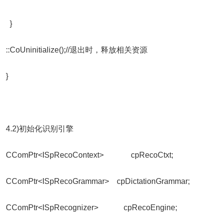
}
::CoUninitialize();//退出时，释放相关资源
}
4.2)初始化识别引擎
CComPtr<ISpRecoContext> cpRecoCtxt;
CComPtr<ISpRecoGrammar> cpDictationGrammar;
CComPtr<ISpRecognizer> cpRecoEngine;