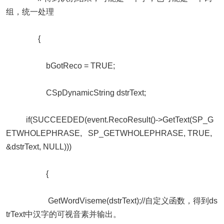
组，统一处理
{
bGotReco = TRUE;
CSpDynamicString dstrText;
if(SUCCEEDED(event.RecoResult()->GetText(SP_G
ETWHOLEPHRASE, SP_GETWHOLEPHRASE, TRUE,
&dstrText, NULL)))
{
GetWordViseme(dstrText);//自定义函数，得到ds
trText中汉字的可视音素并输出。