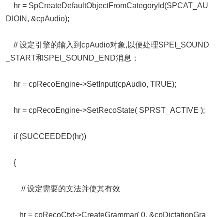
hr = SpCreateDefaultObjectFromCategoryId(SPCAT_AU
DIOIN, &cpAudio);
// 设定引擎的输入到cpAudio对象,以便处理SPEI_SOUND
_START和SPEI_SOUND_END消息；
hr = cpRecoEngine->SetInput(cpAudio, TRUE);
hr = cpRecoEngine->SetRecoState( SPRST_ACTIVE );
if (SUCCEEDED(hr))
{
// 设定需要的文法并使其有效
hr = cpRecoCtxt->CreateGrammar( 0, &cpDictationGra