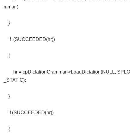
mmar );
}
if (SUCCEEDED(hr))
{
hr = cpDictationGrammar->LoadDictation(NULL, SPLO
_STATIC);
}
if (SUCCEEDED(hr))
{