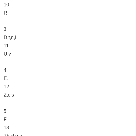
10
R
3
D,t,n,l
11
U,v
4
E.
12
Z,c,s
5
F
13
Zh,ch,sh